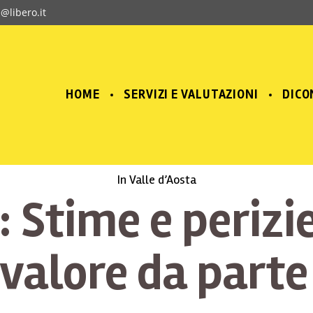
e@libero.it
HOME
SERVIZI E VALUTAZIONI
DICO
In Valle d’Aosta
: Stime e perizie
e valore da parte