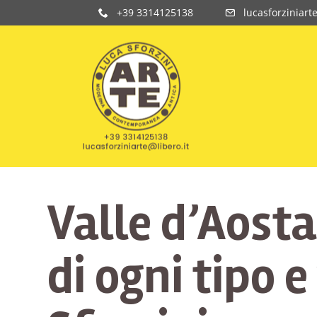
+39 3314125138
lucasforziniart
Valle d’Aosta
di ogni tipo 