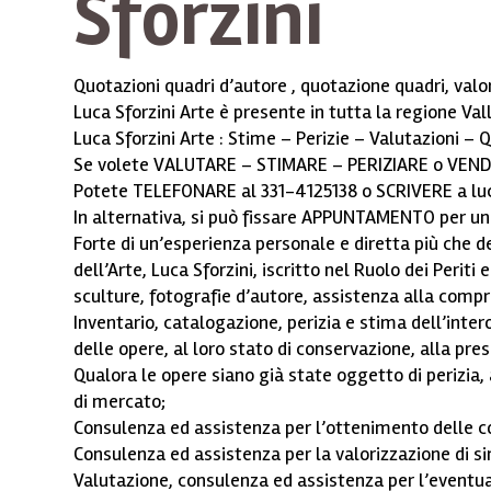
Sforzini
Quotazioni quadri d’autore , quotazione quadri, valore
Luca Sforzini Arte è presente in tutta la regione Val
Luca Sforzini Arte : Stime – Perizie – Valutazioni – 
Se volete VALUTARE – STIMARE – PERIZIARE o VENDERE 
Potete TELEFONARE al 331-4125138 o SCRIVERE a lucas
In alternativa, si può fissare APPUNTAMENTO per una v
Forte di un’esperienza personale e diretta più che
dell’Arte, Luca Sforzini, iscritto nel Ruolo dei Perit
sculture, fotografie d’autore, assistenza alla comp
Inventario, catalogazione, perizia e stima dell’intero
delle opere, al loro stato di conservazione, alla pre
Qualora le opere siano già state oggetto di perizia
di mercato;
Consulenza ed assistenza per l’ottenimento delle co
Consulenza ed assistenza per la valorizzazione di si
Valutazione, consulenza ed assistenza per l’eventual