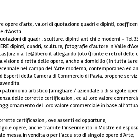
 opere d’arte, valori di quotazione quadri e dipinti, coefficent
le d’Aosta
Quotazioni di quadri, sculture, dipinti antichi e moderni – Tel
dipinti, quadri, sculture, fotografie d’autore in Valle d’Ao
forziniarte@libero.it allegando foto (fronte e retro) delle 
isione diretta delle opere, anche a domicilio ( in tutta la re
 decennale nel campo dell’Arte moderna, contemporanea ed an
i ed Esperti della Camera di Commercio di Pavia, propone servizi 
ravendita:
 patrimonio artistico famigliare / aziendale o di singole opere
senza delle corrette certificazioni, ed al loro valore commerci
, aggiornamento del loro valore commerciale in base all’attua
rrette certificazioni, ove assenti ed opportune;
ngole opere, anche tramite l’inserimento in Mostre ed esposiz
e messa in vendita o per l’acquisto di singole opere d’Arte;