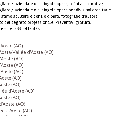
liare / aziendale o di singole opere, a fini assicurativi;
liare / aziendale o di singole opere per divisioni ereditarie.
, stime sculture e perizie dipinti, fotografie d’autore.
o del segreto professionale. Preventivi gratuiti.
te – Tel : 331-4125138
’Aoste (AO)
Aosta/Vallée d’Aoste (AO)
’Aoste (AO)
’Aoste (AO)
’Aoste (AO)
’Aoste (AO)
Aoste (AO)
llée d’Aoste (AO)
Aoste (AO)
d’Aoste (AO)
ée d’Aoste (AO)