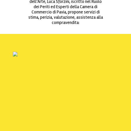
dell’Arte, Luca Sforzini, iscritto nel Ruolo
dei Periti ed Esperti della Camera di
Commercio di Pavia, propone servizi di
stima, perizia, valutazione, assistenza alla
compravendita: