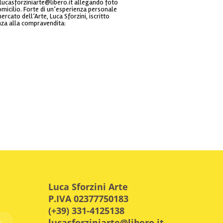
ucasforziniarte@libero.it allegando foto
omicilio. Forte di un’esperienza personale
cato dell’Arte, Luca Sforzini, iscritto
enza alla compravendita:
Luca Sforzini Arte
P.IVA 02377750183
(+39) 331-4125138
lucasforziniarte@libero.it