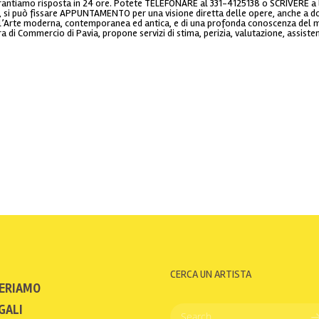
rantiamo risposta in 24 ore. Potete TELEFONARE al 331-4125138 o SCRIVERE a l
va, si può fissare APPUNTAMENTO per una visione diretta delle opere, anche a d
l’Arte moderna, contemporanea ed antica, e di una profonda conoscenza del mer
ra di Commercio di Pavia, propone servizi di stima, perizia, valutazione, assist
CERCA UN ARTISTA
ERIAMO
GALI